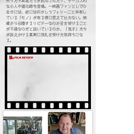
失った不具者たちが起用されたり、サーカス的
な小人や道化師も登場。一映画ファンとしての
自分には、彼には何かしらフェリー二と共有し
ている「モノ」が有る様に思えて仕方ない。映
像から伝播するリビドーなのか目を背けること
が不徳なのだと説いているのか、「鬼才」たち
が訴えかける真実に洗礼を受けた気持ちにな
る。​