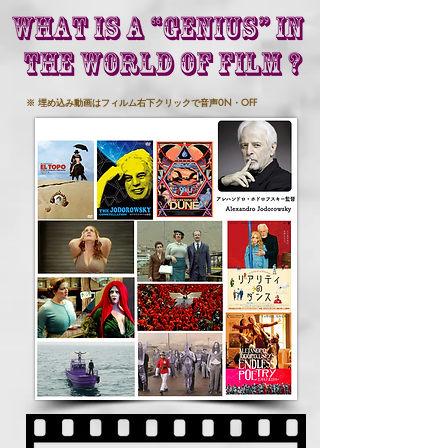
※ 埋め込み動画はフィルム右下クリックで音声0N・OFF