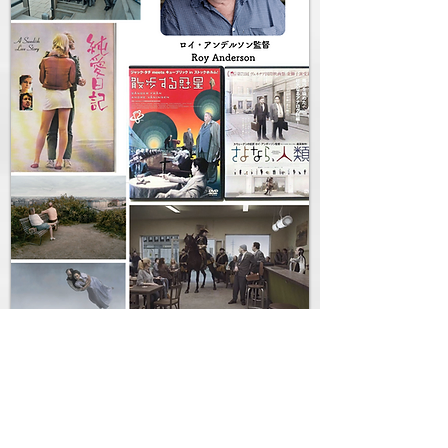
同じ「鬼才」の中にはこれまでの3人とは
毛色の違った存在もある。北欧スウェーデン
出身の「
ロイ・アンダーソン
」がその人だ。
1970年に公開された「純愛日記」を高校生
の時に観た。若い恋人同士の恋愛物語ではあ