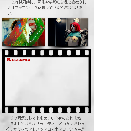
​ これは同時に、巨乳や夢想的表現に象徴され
る「マザコン」を証明していると結論付けた
い。
​ その同類として南米はチリ出身のこれまた
「鬼才」というよりも「奇才」という方がしっ
くりきそうな
アレハンドロ・ホドロフスキー
が