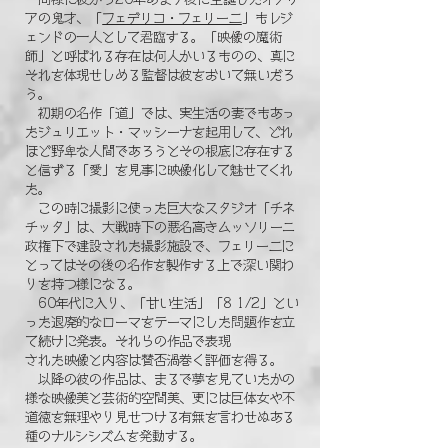
アの鬼才、「
フェデリコ・フェリー二
」もレジ
ェンドの一人として君臨する。「映像の魔術
師」と呼ばれる存在は何人かいるものの、真に
それを体現せしめる監督は彼をおいて無いだろ
う。
初期の名作「道」では、実生活の妻でもあっ
たジュリエット・マッシーナを起用して、どれ
ほど野卑な人間であろうとその根底に存在する
と信ずる「愛」を見事に映像化して魅せてくれ
た。
この時に撮影に使った巨大なスタジオ「チネ
チッタ」は、大戦時下の悪名高きムッソリーニ
政権下で建設された撮影施設で、フェリー二に
とってはその後の名作を製作する上で深い関わ
りを持つ様になる。
60年代に入り、「甘い生活」「8 1/2」とい
った退廃的なローマをテーマにした問題作を立
て続けに発表。それらの作品で表現
された映像と内容は賛否渦巻く評価を得る。
以降の彼の作品は、まるで夢を見ていたかの
様な映像美と芸術的空間美、更には巨体女や不
道徳を無理やり見せつける有無を言わせぬある
種のナルシシズムを発動する。