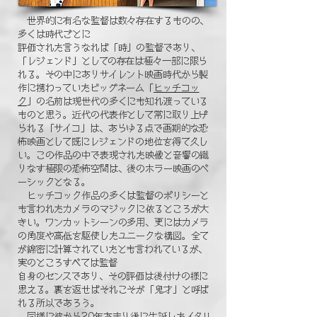
​ 世界的に有名な監督は数々存在するものの、
多くは時代ごとに
評価された言うなれば「時」の監督であり、
「レジェンド」としての存在は極々一部に限ら
れる。その中にありサイレント映画時代から製
作に携わっていたビッグネーム「
ヒッチコッ
ク
」の名前は現世代の多くにも知れ渡っている
ものと思う。近代
の代表作として常に取り上げ
られる「サイコ」は、あ
らゆる点で画期的な恐
怖映画として既にレジェンドの地位を得て
久し
い。この作品の中で表現された映像と音響の織
りなす極限の恐怖空間は、後のホラー映画のベ
ーシックとなる。
ヒッチコック作品の多くは監督のポリシーと
も言われたカメラのマジックに依るところが大
きい。ワンカットシーンの多用、更にはカメラ
の角度や高低を駆使したユニークな構図。全て
が綿密に計算されていたとも言われているが、
実のところすべては監督
自身のセンスであり、その評価は後付けの様に
思える。裏を返せばそれこそが「鬼才」と呼ば
れる所以であろう。
同様に彼から20年あまり後に生誕したイタリ