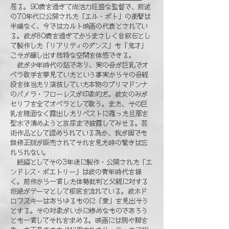
居る。90歳を過ぎて尚活力旺盛な監督で、前述
の70年代に公開された「エル・ポト」の衝撃は
半端なく、今ではカルト映画の代表とされてい
る。彼が80歳を過ぎてからまさしく自叙伝​とし
て製作した「リアリティのダンス」も「鬼才」
こそが醸し出す独特な空間を体感できる。
彼が少年時代の話であり、実の母が巨乳でオ
ペラ歌手を夢見ていたという事実からその母親
役を体当たり演技していた本物のプリマドンナ
のパメラ・フローレスが印象的だ。彼女のみが
セリフを全てオペラとして歌う。また、その巨
乳を臆面なく露出したり
ペストに罹った旦那を
聖水で清めようと放尿まで披露してみせる。芸
術作品として認められている為か、我が国でも
無修正版が販売されてそれを見た時の驚きは忘
れられない。
​ 続編としてその3年後に製作・公開された「エ
ンドレス・ポエトリー」は彼の青年時代を描
く。前作から一貫した体勢批判と父親に対する
拒絶がテーマとして根底を流れている。彼ホド
ロフスキーはあらゆるものに「愛」を見出そう
とする。その対象がいかに惨めなものであろう
とも一貫してそれを求める。映画には腕や脚を