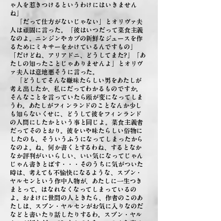
ゃ人を惹きつけるというわけにはいきません
ね」
「だって仕方がないじゃない」とオリヴァ夫
人は頑固に言った。「彼はいつだって菜食主義
なのよ。ニンジンやカブの新鮮なジュースを作
るためにミキサーをかけているんですもの」
「だけどね、アリアドニ、どうしてまた?」「あ
たしの知ったことじゃありませんよ」とオリヴ
ァ夫人は意地悪そうに言った。
「どうしてそんな嫌味たらしい男をあたしが
考え出したか、私にだってわかるものですか。
そんなことを言っていたら頭が変になってしま
うわ。あたしがフィンランドのことなんか少し
も知らないくせに、どうして彼をフィンランド
の人間にしたかという事と同じよ。菜食主義者
だってそのとおり。彼をいや味たらしい俗物に
したのも、そういうふうになってしまったから
なのよ。ね、何か書くとするわね、するとなか
なか評判がいいらしい、いい気になってじゃん
じゃん書きとばす・・・そのうちに気がついた
時は、考えても不愉快になるような、スブン・
ヤルセンという作中人物が、あたしに一生つき
まとって、はなれなくなってしまっているの
よ。おまけに世間の人ときたら、作者のこのあ
たしは、スブン・ヤルセンがお気に入りなのだ
などと書いたり話したりするわ。スブン・ヤル