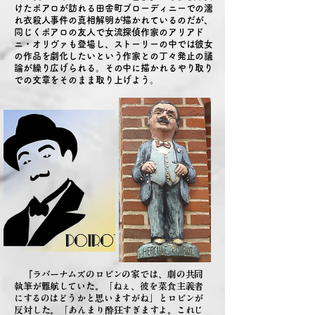
けたポアロが訪れる田舎町ブローディニーでの濡
れ衣殺人事件の真相解明が描かれているのだが、
同じくポアロの友人で女流探偵作家のアリアド
ニ・オリヴァも登場し、ストーリーの中では彼女
の作品を劇化したいという作家との丁々発止の議
論が繰り広げられる。その中に描かれる
やり取り
での文章をそのまま取り上げよう。
​
『ラバーナムズのロビンの家では、劇の共同
執筆が難航していた。「ねぇ、彼を菜食主義者
にするのはどうかと思いますがね」とロビンが
反対した。「あんまり酔狂すぎますよ。これじ