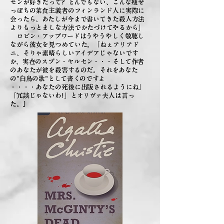
センが好きだって? とんでもない、こんな痩せ
っぽちの菜食主義者のフィンランド人に実際に
会ったら、あたしが今まで書いてきた殺人方法
よりもっとましな方法でかたづけてやるから」
ロビン・アップワードはうやうやしく敬聴し
ながら彼女を見つめていた。「ねぇアリアド
ニ、そりゃ素晴らしいアイデアじゃないです
か、実在のスブン・ヤルセン・・・そして作者
のあなたが彼を殺害するのだ。それをあなた
の"白鳥の歌"として書くのですよ
・・・・あなたの死後に出版されるようにね」
「冗談じゃないわ!」とオリヴァ夫人は言っ
た。』