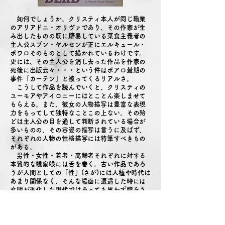
​ 如何でしょうか。クリスティ本人が同じ職業
のアリアドニ・オリヴァであり、その作家が生
み出したものの既に辟易している菜食主義者の
主人公スブン・ヤルセンが正にエルキュール・
ポワロそのものとして描かれているわけです。
更には、その主人公を消し去った作品を作家の
死後に出版云々・・・という件は
ポアロ最期の
事件「カーテン」と被ってくるリアルさ。
こうして作品を読んでいくと、クリスティの
ユーモアやアイロニーにはとことん楽しませて
もらえる。また、彼女の人物描写は豊富な表現
力をもってして独特なことこの上ない。
その殆
どは主人公の目を通して判断されている場合が
多いものの、その容姿の描写
は
言うに及ばず、
それぞれの人物の性格描写には特筆すべきもの
がある。
男性・女性・若者・高齢者それぞれに対する
本質的な観察眼には舌を巻く。古い作品であろ
うが人間としての「性」(さが)には人種や時代は
あまり関係なく、そんな場面に遭遇した時には
文明が進化した現代ではあっても思わず膝をう
つ事もしばしば。
ポワロに負けず劣らずの人気キャラクターの
ミス・マープルが常に自分の住む愛するセン
ト・メアリー・ミード村の知り合いを思い浮か